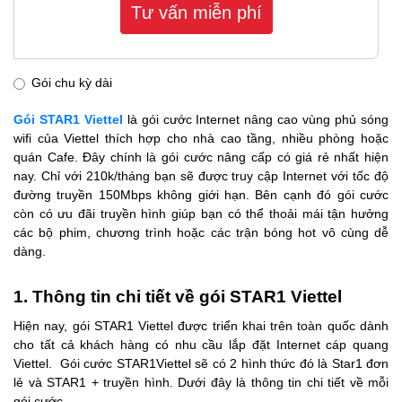
Tư vấn miễn phí
Gói chu kỳ dài
Gói STAR1 Viettel
là gói cước Internet nâng cao vùng phủ sóng
wifi của Viettel thích hợp cho nhà cao tầng, nhiều phòng hoặc
quán Cafe. Đây chính là gói cước nâng cấp có giá rẻ nhất hiện
nay. Chỉ với 210k/tháng bạn sẽ được truy cập Internet với tốc độ
đường truyền 150Mbps không giới hạn. Bên cạnh đó gói cước
còn có ưu đãi truyền hình giúp bạn có thể thoải mái tận hưởng
các bộ phim, chương trình hoặc các trận bóng hot vô cùng dễ
dàng.
1. Thông tin chi tiết về gói STAR1 Viettel
Hiện nay, gói STAR1 Viettel được triển khai trên toàn quốc dành
cho tất cả khách hàng có nhu cầu lắp đặt Internet cáp quang
Viettel. Gói cước STAR1Viettel sẽ có 2 hình thức đó là Star1 đơn
lẻ và STAR1 + truyền hình. Dưới đây là thông tin chi tiết về mỗi
gói cước.