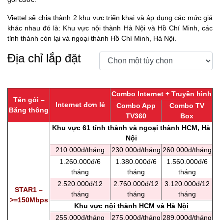
Viettel sẽ chia thành 2 khu vực triển khai và áp dụng các mức giá
khác nhau đó là: Khu vực nội thành Hà Nội và Hồ Chí Minh, các
tỉnh thành còn lại và ngoại thành Hồ Chí Minh, Hà Nội.
Địa chỉ lắp đặt
Combo Internet + Truyền hình
Tên gói –
Internet đơn lẻ
Combo App
Combo TV
Băng thông
TV360
Box
Khu vực 61 tỉnh thành và ngoại thành HCM, Hà
Nội
210.000đ/tháng
230.000đ/tháng
260.000đ/tháng
1.260.000đ/6
1.380.000đ/6
1.560.000đ/6
tháng
tháng
tháng
2.520.000đ/12
2.760.000đ/12
3.120.000đ/12
STAR1 –
tháng
tháng
tháng
>=150Mbps
Khu vực nội thành HCM và Hà Nội
255.000đ/tháng
275.000đ/tháng
289.000đ/tháng