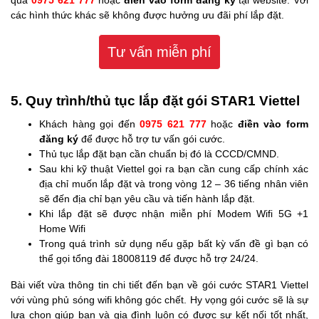
qua
0975 621 777
hoặc
điền vào form đăng ký
tại website. Với
các hình thức khác sẽ không được hưởng ưu đãi phí lắp đặt.
Tư vấn miễn phí
5. Quy trình/thủ tục lắp đặt gói STAR1 Viettel
Khách hàng gọi đến
0975 621 777
hoặc
điền vào form
đăng ký
để được hỗ trợ tư vấn gói cước.
Thủ tục lắp đặt bạn cần chuẩn bị đó là CCCD/CMND.
Sau khi kỹ thuật Viettel gọi ra bạn cần cung cấp chính xác
địa chỉ muốn lắp đặt và trong vòng 12 – 36 tiếng nhân viên
sẽ đến địa chỉ bạn yêu cầu và tiến hành lắp đặt.
Khi lắp đặt sẽ được nhận miễn phí Modem Wifi 5G +1
Home Wifi
Trong quá trình sử dụng nếu gặp bất kỳ vấn đề gì bạn có
thể gọi tổng đài 18008119 để được hỗ trợ 24/24.
Bài viết vừa thông tin chi tiết đến bạn về gói cước STAR1 Viettel
với vùng phủ sóng wifi không góc chết. Hy vọng gói cước sẽ là sự
lựa chọn giúp bạn và gia đình luôn có được sự kết nối tốt nhất,