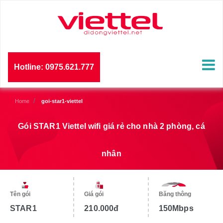
Gói STAR1 Viettel wifi giá rẻ cho nhà cao tầng, Cafe
Hotline: 0975.621.777
Home
goi-star1-viettel
Gói STAR1 Viettel wifi giá rẻ cho nhà 2 phòng, cá
nhân
Tên gói
Giá gói
Băng thông
STAR1
210.000đ
150Mbps