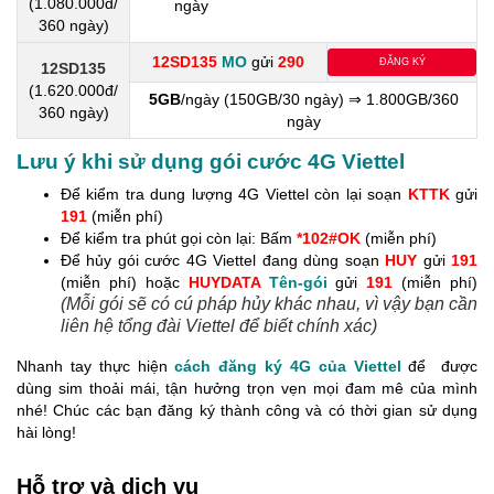
(1.080.000đ/
ngày
360 ngày)
12SD135
MO
gửi
290
ĐĂNG KÝ
12SD135
(1.620.000đ/
5GB
/ngày (150GB/30 ngày) ⇒ 1.800GB/360
360 ngày)
ngày
Lưu ý khi sử dụng gói cước 4G Viettel
Để kiểm tra dung lượng 4G Viettel còn lại soạn
KTTK
gửi
191
(miễn phí)
Để kiểm tra phút gọi còn lại: Bấm
*102#OK
(miễn phí)
Để hủy gói cước 4G Viettel đang dùng soạn
HUY
gửi
191
(miễn phí) hoặc
HUYDATA
Tên-gói
gửi
191
(miễn phí)
(Mỗi gói sẽ có cú pháp hủy khác nhau, vì vậy bạn cần
liên hệ tổng đài Viettel để biết chính xác)
Nhanh tay thực hiện
cách đăng ký 4G của Viettel
để được
dùng sim thoải mái, tận hưởng trọn vẹn mọi đam mê của mình
nhé! Chúc các bạn đăng ký thành công và có thời gian sử dụng
hài lòng!
Hỗ trợ và dịch vụ