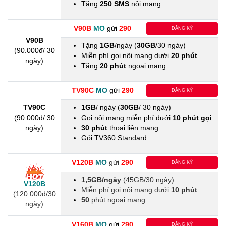
Tặng
250 SMS
nội mạng
V90B
MO
gửi
290
ĐĂNG KÝ
V90B
Tặng
1GB
/ngày (
30GB
/30 ngày)
(90.000đ/ 30
Miễn phí gọi nội mạng dưới
20 phút
ngày)
Tặng
20 phút
ngoại mạng
TV90C
MO
gửi
290
ĐĂNG KÝ
TV90C
1GB
/ ngày (
30GB
/ 30 ngày)
(90.000đ/ 30
Gọi nội mạng miễn phí dưới
10 phút gọi
ngày)
30 phút
thoại liên mạng
Gói TV360 Standard
V120B
MO
gửi
290
ĐĂNG KÝ
1,5GB/ngày
(45GB/30 ngày)
V120B
Miễn phí gọi nội mạng dưới
10 phút
(120.000đ/30
50
phút ngoại mạng
ngày)
V160B
MO
gửi
290
ĐĂNG KÝ