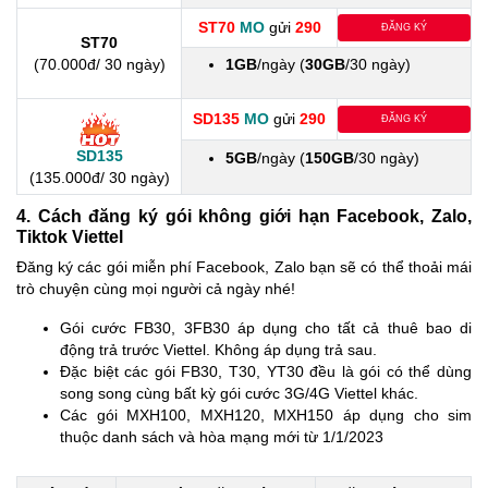
ST70
MO
gửi
290
ĐĂNG KÝ
ST70
(70.000đ/ 30 ngày)
1GB
/ngày (
30GB
/30 ngày)
SD135
MO
gửi
290
ĐĂNG KÝ
SD135
5GB
/ngày (
150GB
/30 ngày)
(135.000đ/ 30 ngày)
4. Cách đăng ký gói không giới hạn Facebook, Zalo,
Tiktok Viettel
Đăng ký các gói miễn phí Facebook, Zalo bạn sẽ có thể thoải mái
trò chuyện cùng mọi người cả ngày nhé!
Gói cước FB30, 3FB30 áp dụng cho tất cả thuê bao di
động trả trước Viettel. Không áp dụng trả sau.
Đặc biệt các gói FB30, T30, YT30 đều là gói có thể dùng
song song cùng bất kỳ gói cước 3G/4G Viettel khác.
Các gói MXH100, MXH120, MXH150 áp dụng cho sim
thuộc danh sách và hòa mạng mới từ 1/1/2023