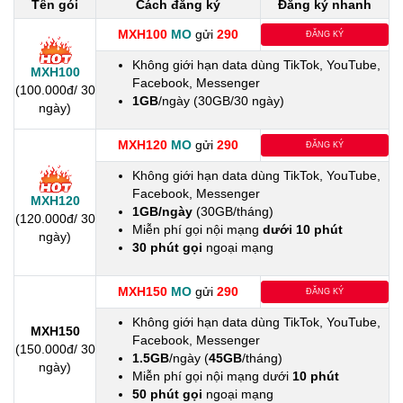
Tên gói
Cách đăng ký
Đăng ký nhanh
MXH100
MO
gửi
290
ĐĂNG KÝ
Không giới hạn data dùng TikTok, YouTube,
MXH100
Facebook, Messenger
(100.000đ/ 30
1GB
/ngày (30GB/30 ngày)
ngày)
MXH120
MO
gửi
290
ĐĂNG KÝ
Không giới hạn data dùng TikTok, YouTube,
Facebook, Messenger
MXH120
1GB/ngày
(30GB/tháng)
(120.000đ/ 30
Miễn phí gọi nội mạng
dưới 10 phút
ngày)
30 phút gọi
ngoại mạng
MXH150
MO
gửi
290
ĐĂNG KÝ
Không giới hạn data dùng TikTok, YouTube,
MXH150
Facebook, Messenger
(150.000đ/ 30
1.5GB
/ngày (
45GB
/tháng)
ngày)
Miễn phí gọi nội mạng dưới
10 phút
50 phút gọi
ngoại mạng