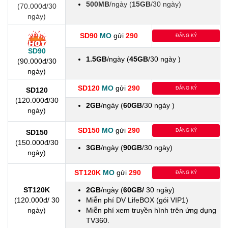
500MB
/ngày (
15GB
/30 ngày)
(70.000đ/30
ngày)
SD90
MO
gửi
290
ĐĂNG KÝ
SD90
1.5GB
/ngày (
45GB
/30 ngày )
(90.000đ/30
ngày)
SD120
MO
gửi
290
ĐĂNG KÝ
SD120
(120.000đ/30
2GB
/ngày (
60GB
/30 ngày )
ngày)
SD150
MO
gửi
290
ĐĂNG KÝ
SD150
(150.000đ/30
3GB
/ngày (
90GB
/30 ngày)
ngày)
ST120K
MO
gửi
290
ĐĂNG KÝ
ST120K
2GB
/ngày (
60GB/
30 ngày)
(120.000đ/ 30
Miễn phí DV LifeBOX (gói VIP1)
ngày)
Miễn phí xem truyền hình trên ứng dụng
TV360.