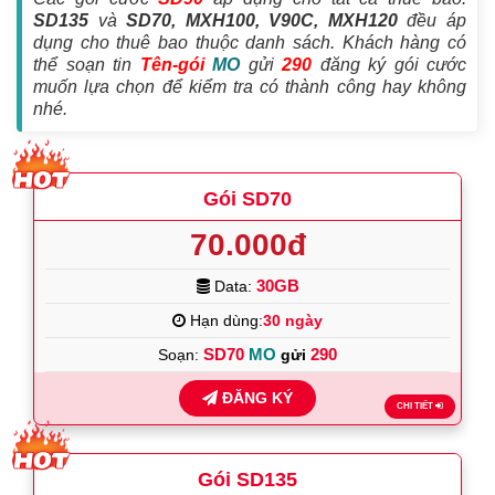
SD135
và
SD70, MXH100, V90C, MXH120
đều áp
dụng cho thuê bao thuộc danh sách. Khách hàng có
thể soạn tin
Tên-gói
MO
gửi
290
đăng ký gói cước
muốn lựa chọn để kiểm tra có thành công hay không
nhé.
Gói SD70
70.000đ
30GB
Data:
Hạn dùng:
30 ngày
SD70
MO
290
Soạn:
gửi
ĐĂNG KÝ
CHI TIẾT
Gói SD135