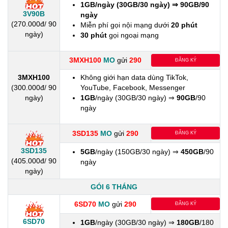
1GB/ngày (30GB/30 ngày) ⇒ 90GB/90
3V90B
ngày
(270.000đ/ 90
Miễn phí gọi nội mạng dưới
20 phút
ngày)
30 phút
gọi ngoại mạng
3MXH100
MO
gửi
290
ĐĂNG KÝ
3MXH100
Không giới hạn data dùng TikTok,
(300.000đ/ 90
YouTube, Facebook, Messenger
ngày)
1GB
/ngày (30GB/30 ngày) ⇒
90GB
/90
ngày
3SD135
MO
gửi
290
ĐĂNG KÝ
3SD135
5GB
/ngày (150GB/30 ngày) ⇒
450GB
/90
(405.000đ/ 90
ngày
ngày)
GÓI 6 THÁNG
6SD70
MO
gửi
290
ĐĂNG KÝ
6SD70
1GB
/ngày (30GB/30 ngày) ⇒
180GB
/180