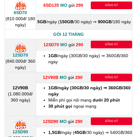
6SD135
MO
gửi
290
ĐĂNG KÝ
6SD70
(810.000đ/ 180
5GB
/ngày (
150GB
/30 ngày) ⇒
900GB
/180 ngày
ngày)
GÓI 12 THÁNG
12SD70
MO
gửi
290
ĐĂNG KÝ
12SD70
1GB
/ngày (30GB/30 ngày) ⇒ 360GB/360
(840.000đ/ 360
ngày
ngày)
12V90B
MO
gửi
290
ĐĂNG KÝ
12V90B
1GB/ngày (30GB/30 ngày) ⇒ 360GB/360
(1.080.000đ/
ngày
360 ngày)
Miễn phí gọi nội mạng
dưới 20 phút
30 phút gọi
ngoại mạng
12SD90
MO
gửi
290
ĐĂNG KÝ
12SD90
1,5GB
/ngày (
45GB
/30 ngày) ⇒ 540GB/360