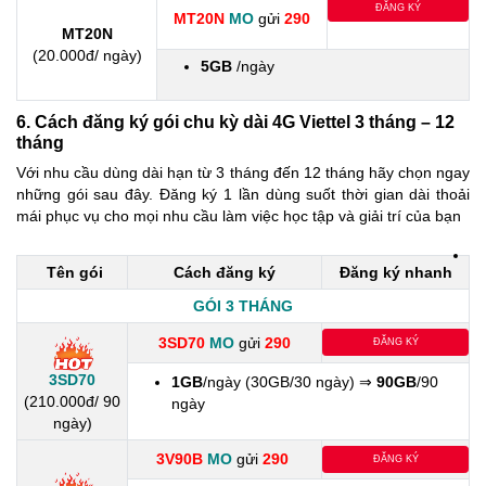
ĐĂNG KÝ
MT20N
MO
gửi
290
MT20N
(20.000đ/ ngày)
5GB
/ngày
6. Cách đăng ký gói chu kỳ dài 4G Viettel 3 tháng – 12
tháng
Với nhu cầu dùng dài hạn từ 3 tháng đến 12 tháng hãy chọn ngay
những gói sau đây. Đăng ký 1 lần dùng suốt thời gian dài thoải
mái phục vụ cho mọi nhu cầu làm việc học tập và giải trí của bạn
Tên gói
Cách đăng ký
Đăng ký nhanh
GÓI 3 THÁNG
3SD70
MO
gửi
290
ĐĂNG KÝ
3SD70
1GB
/ngày (30GB/30 ngày) ⇒
90GB
/90
(210.000đ/ 90
ngày
ngày)
3V90B
MO
gửi
290
ĐĂNG KÝ