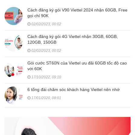
Cách đăng ký gói V90 Viettel 2024 nhận 60GB, Free
gọi chỉ 90K
02/02/2023, 00:02
Cách đăng ký gói 4G Viettel nhận 30GB, 60GB,
120GB, 150GB
02/02/2023, 00:02
Gói cước ST60N của Viettel ưu đãi 60GB tốc độ cao
với 60K
17/10/2022, 09:10
6 tổng đài chăm sóc khách hàng Viettel nên nhớ
17/01/2020, 08:01