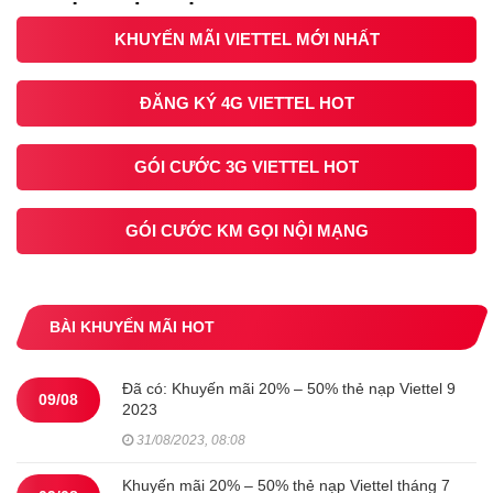
KHUYẾN MÃI VIETTEL MỚI NHẤT
ĐĂNG KÝ 4G VIETTEL HOT
GÓI CƯỚC 3G VIETTEL HOT
GÓI CƯỚC KM GỌI NỘI MẠNG
BÀI KHUYẾN MÃI HOT
Đã có: Khuyến mãi 20% – 50% thẻ nạp Viettel 9
09/08
2023
31/08/2023, 08:08
Khuyến mãi 20% – 50% thẻ nạp Viettel tháng 7