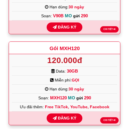
Hạn dùng:
30 ngày
V90B
MO
290
Soạn:
gửi
ĐĂNG KÝ
CHI TIẾT
Gói MXH120
120.000đ
30GB
Data:
Miễn phí:
GỌI
Hạn dùng:
30 ngày
MXH120
MO
290
Soạn:
gửi
Ưu đãi thêm:
Free TikTok, YouTube, Facebook
ĐĂNG KÝ
CHI TIẾT