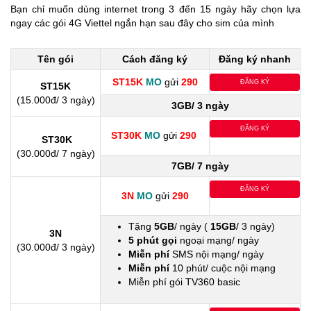
Bạn chỉ muốn dùng internet trong 3 đến 15 ngày hãy chọn lựa
ngay các gói 4G Viettel ngắn hạn sau đây cho sim của mình
Tên gói
Cách đăng ký
Đăng ký nhanh
ST15K
MO
gửi
290
ĐĂNG KÝ
ST15K
(15.000đ/ 3 ngày)
3GB/ 3 ngày
ĐĂNG KÝ
ST30K
MO
gửi
290
ST30K
(30.000đ/ 7 ngày)
7GB/ 7 ngày
ĐĂNG KÝ
3N
MO
gửi
290
Tặng
5GB
/ ngày (
15GB
/ 3 ngày)
3N
5 phút gọi
ngoại mạng/ ngày
(30.000đ/ 3 ngày)
Miễn phí
SMS nội mạng/ ngày
Miễn phí
10 phút/ cuộc nội mạng
Miễn phí gói TV360 basic