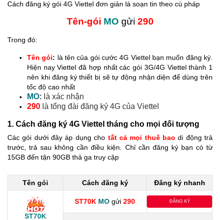
Cách đăng ký gói 4G Viettel đơn giản là soạn tin theo cú pháp
Tên-gói
MO
gửi
290
Trong đó:
Tên gói
:
là tên của gói cước 4G Viettel bạn muốn đăng ký.
Hiện nay Viettel đã hợp nhất các gói 3G/4G Viettel thành 1
nên khi đăng ký thiết bị sẽ tự động nhận diện để dùng trên
tốc độ cao nhất
MO
:
là xác nhận
290
là tổng đài đăng ký 4G của Viettel
1. Cách đăng ký 4G Viettel tháng cho mọi đối tượng
Các gói dưới đây áp dụng cho
tất cả mọi thuê bao
di động trả
trước, trả sau không cần điều kiện. Chỉ cần đăng ký bạn có từ
15GB đến tận 90GB thả ga truy cập
Tên gói
Cách đăng ký
Đăng ký nhanh
ST70K
MO
gửi
290
ĐĂNG KÝ
ST70K