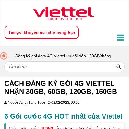
Hướng dẫn đăng ký gói 4G Viettel nhận data khủng 2024
Tìm gói khuyến mãi cho riêng bạn
Đăng ký gói data 4G Viettel ưu đãi đến 120GB/tháng
CÁCH ĐĂNG KÝ GÓI 4G VIETTEL
NHẬN 30GB, 60GB, 120GB, 150GB
Người đăng: Tăng Tươi
02/02/2023, 00:02
6 Gói cước 4G HOT nhất của Viettel
Các gói cước
SD90
áp dụng cho tất cả thuê bao.