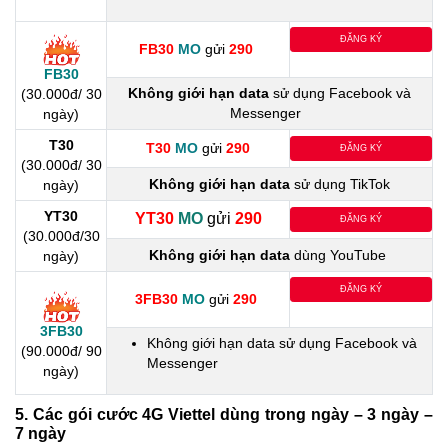
ĐĂNG KÝ
FB30
MO
gửi
290
FB30
Không giới hạn data
sử dụng Facebook và
(30.000đ/ 30
Messenger
ngày)
T30
T30
MO
gửi
290
ĐĂNG KÝ
(30.000đ/ 30
Không giới hạn data
sử dụng TikTok
ngày)
YT30
YT30
MO
gửi
290
ĐĂNG KÝ
(30.000đ/30
Không giới hạn data
dùng YouTube
ngày)
ĐĂNG KÝ
3FB30
MO
gửi
290
3FB30
Không giới hạn data sử dụng Facebook và
(90.000đ/ 90
Messenger
ngày)
5.
Các gói cước 4G Viettel dùng trong ngày – 3 ngày –
7 ngày