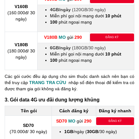
V160B
4GB/ngày
(120GB/30 ngày)
(160.000đ/ 30
Miễn phí gọi nội mạng dưới
10 phút
ngày)
100
phút ngoại mạng
V180B
MO
gửi
290
ĐĂNG KÝ
V180B
6GB/ngày
(180GB/30 ngày)
(180.000đ/ 30
Miễn phí gọi nội mạng dưới
10 phút
ngày)
100
phút ngoại mạng
Các gói cước đều áp dụng cho sim thuộc danh sách nên bạn có
thể truy cập
TRANG TRA CỨU
nhập số điện thoại để kiểm tra có
được thạm gia gói không và đăng ký.
3. Gói data 4G ưu đãi dung lượng khủng
Tên gói
Cách đăng ký
Đăng ký nhanh
SD70
MO
gửi
290
ĐĂNG KÝ
SD70
(70.000đ/ 30 ngày)
1GB
/ngày (
30GB
/30 ngày)