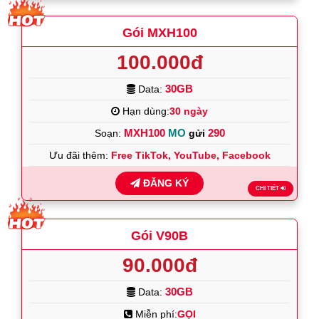
Gói MXH100
100.000đ
30GB
Data:
Hạn dùng:
30 ngày
MXH100
MO
290
Soạn:
gửi
Ưu đãi thêm:
Free TikTok, YouTube, Facebook
ĐĂNG KÝ
CHI TIẾT
Gói V90B
90.000đ
30GB
Data:
Miễn phí:
GỌI