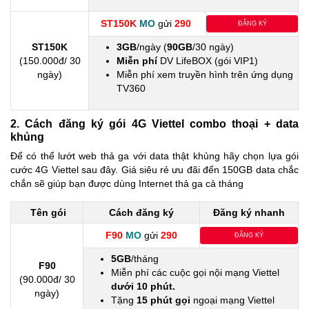
ST150K
MO
gửi
290
ĐĂNG KÝ
ST150K
3GB
/ngày (
90GB
/30 ngày)
(150.000đ/ 30
Miễn phí
DV LifeBOX (gói VIP1)
ngày)
Miễn phí xem truyền hình trên ứng dụng
TV360
2. Cách đăng ký gói 4G Viettel combo thoại + data
khủng
Để có thể lướt web thả ga với data thật khủng hãy chọn lựa gói
cước 4G Viettel sau đây. Giá siêu rẻ ưu đãi đến 150GB data chắc
chắn sẽ giúp bạn được dùng Internet thả ga cả tháng
Tên gói
Cách đăng ký
Đăng ký nhanh
F90
MO
gửi
290
ĐĂNG KÝ
5GB
/tháng
F90
Miễn phí các cuộc gọi nội mạng Viettel
(90.000đ/ 30
dưới 10 phút.
ngày)
Tặng
15 phút gọi
ngoại mạng Viettel