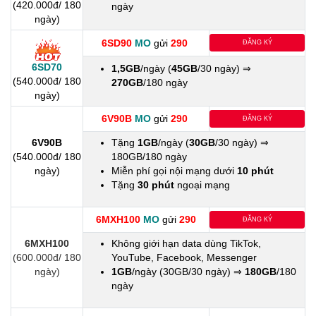
(420.000đ/ 180
ngày
ngày)
6SD90
MO
gửi
290
ĐĂNG KÝ
6SD70
1,5GB
/ngày (
45GB
/30 ngày) ⇒
(540.000đ/ 180
270GB
/180 ngày
ngày)
6V90B
MO
gửi
290
ĐĂNG KÝ
6V90B
Tặng
1GB
/ngày (
30GB
/30 ngày) ⇒
(540.000đ/ 180
180GB/180 ngày
ngày)
Miễn phí gọi nội mạng dưới
10 phút
Tặng
30 phút
ngoại mạng
6MXH100
MO
gửi
290
ĐĂNG KÝ
6MXH100
Không giới hạn data dùng TikTok,
(600.000đ/ 180
YouTube, Facebook, Messenger
ngày)
1GB
/ngày (30GB/30 ngày) ⇒
180GB
/180
ngày