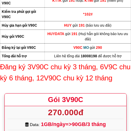
KTTK
gửi
191
hoặc
KTMI
gửi
191
(miễn phí)
V90C
Kiểm tra phút gọi gói
*102#
V90C
Hủy gia hạn gói V90C
HUY
gửi
191
(bảo lưu ưu đãi)
HUYDATA
gửi
191
(Huỷ hẳn gói không bảo lưu ưu
Hủy gói V90C
đãi)
Đăng ký lại gói V90C
V90C
MO
gửi
290
Tổng đài hỗ trợ
Liên hệ tổng đài
18008198
để được hỗ trợ
Đăng ký 3V90C chu kỳ 3 tháng, 6V9C chu
kỳ 6 tháng, 12V90C chu kỳ 12 tháng
Gói 3V90C
270.000đ
1GB/ngày=>90GB/3 tháng
Data: