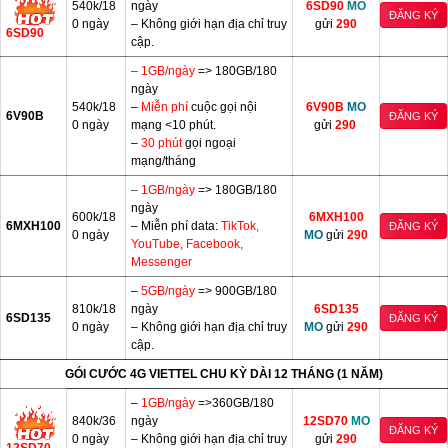
540k/18
ngày
6SD90
MO
ĐĂNG KÝ
0 ngày
– Không giới hạn địa chỉ truy
gửi
290
6SD90
cập.
–
1GB/ngày
=> 180GB/180
ngày
540k/18
–
Miễn phí
cuộc gọi nội
6V90B
MO
6V90B
ĐĂNG KÝ
0 ngày
mạng <10 phút.
gửi
290
–
30 phút
gọi ngoại
mạng/tháng
–
1GB/ngày
=> 180GB/180
ngày
600k/18
6MXH100
6MXH100
– Miễn phí data:
TikTok,
ĐĂNG KÝ
0 ngày
MO
gửi
290
YouTube, Facebook,
Messenger
–
5GB/ngày
=> 900GB/180
810k/18
ngày
6SD135
6SD135
ĐĂNG KÝ
0 ngày
– Không giới hạn địa chỉ truy
MO
gửi
290
cập.
GÓI CƯỚC 4G VIETTEL CHU KỲ DÀI 12 THÁNG (1 NĂM)
–
1GB/ngày
=>360GB/180
840k/36
ngày
12SD70
MO
ĐĂNG KÝ
0 ngày
– Không giới hạn địa chỉ truy
gửi
290
12SD70