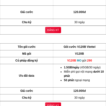
Giá cước
120.000đ
Chu kỳ
30 ngày
ĐĂNG KÝ
Tên gói cước
Gói cước V120B Viettel
Mã gói
V120B
Cú pháp đăng ký
V120B
MO
gửi
290
1.5GB/ngày
(45GB/30 ngày)
Miễn phí gọi nội mạng
dưới 10
Ưu đãi data
phút
50 phút
ngoại mạng
Giá cước
120.000đ
Chu kỳ
30 ngày
ĐĂNG KÝ