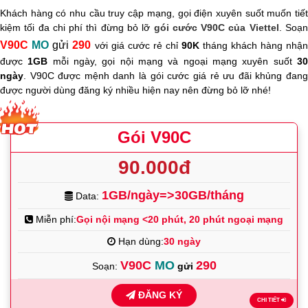
Khách hàng có nhu cầu truy cập mạng, gọi điện xuyên suốt muốn tiết
kiệm tối đa chi phí thì đừng bỏ lỡ
gói cước V90C của Viettel
. Soạ
V90C
MO
gửi
290
với giá cước rẻ chỉ
90K
tháng khách hàng nhận
được
1GB
mỗi ngày, gọi nội mạng và ngoại mạng xuyên suốt
3
ngày
. V90C được mệnh danh là gói cước giá rẻ ưu đãi khủng đang
được người dùng đăng ký nhiều hiện nay nên đừng bỏ lỡ nhé!
Gói V90C
90.000đ
1GB/ngày=>30GB/tháng
Data:
Miễn phí:
Gọi nội mạng <20 phút, 20 phút ngoại mạng
Hạn dùng:
30 ngày
V90C
MO
290
Soạn:
gửi
ĐĂNG KÝ
CHI TIẾT