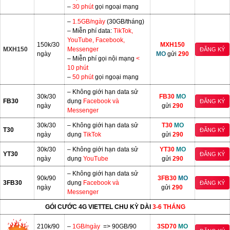
–
30 phút
gọi ngoại mạng
–
1.5GB/ngày
(30GB/tháng)
– Miễn phí data:
TikTok,
YouTube, Facebook,
150k/30
MXH150
MXH150
Messenger
ĐĂNG KÝ
ngày
MO
gửi
290
– Miễn phí gọi nội mạng
<
10 phút
–
50 phút
gọi ngoại mạng
– Không giới hạn data sử
30k/30
FB30
MO
FB30
dụng
Facebook và
ĐĂNG KÝ
ngày
gửi
290
Messenger
30k/30
– Không giới hạn data sử
T30
MO
T30
ĐĂNG KÝ
ngày
dụng
TikTok
gửi
290
30k/30
– Không giới hạn data sử
YT30
MO
YT30
ĐĂNG KÝ
ngày
dụng
YouTube
gửi
290
– Không giới hạn data sử
90k/90
3FB30
MO
3FB30
dụng
Facebook và
ĐĂNG KÝ
ngày
gửi
290
Messenger
GÓI CƯỚC 4G VIETTEL CHU KỲ DÀI
3-6 THÁNG
210k/90
–
1GB/ngày
=> 90GB/90
3SD70
MO