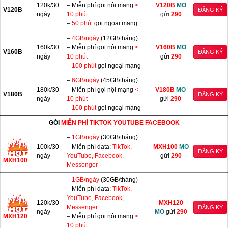
120k/30
– Miễn phí gọi nội mạng
<
V120B
MO
V120B
ĐĂNG KÝ
ngày
10 phút
gửi
290
–
50 phút
gọi ngoại mạng
–
4GB/ngày
(12GB/tháng)
160k/30
– Miễn phí gọi nội mạng
<
V160B
MO
V160B
ĐĂNG KÝ
ngày
10 phút
gửi
290
–
100 phút
gọi ngoại mạng
–
6GB/ngày
(45GB/tháng)
180k/30
– Miễn phí gọi nội mạng
<
V180B
MO
V180B
ĐĂNG KÝ
ngày
10 phút
gửi
290
–
100 phút
gọi ngoại mạng
GÓI
MIỄN PHÍ
TIKTOK YOUTUBE FACEBOOK
–
1GB/ngày
(30GB/tháng)
100k/30
– Miễn phí data:
TikTok,
MXH100
MO
ĐĂNG KÝ
ngày
YouTube, Facebook,
gửi
290
MXH100
Messenger
–
1GB/ngày
(30GB/tháng)
– Miễn phí data:
TikTok,
YouTube, Facebook,
120k/30
MXH120
Messenger
ĐĂNG KÝ
ngày
MO
gửi
290
MXH120
– Miễn phí gọi nội mạng
<
10 phút