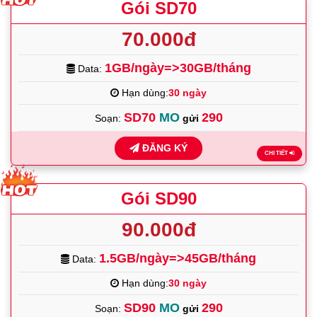
Gói SD70
70.000đ
1GB/ngày=>30GB/tháng
Data:
Hạn dùng:
30 ngày
SD70
MO
290
Soạn:
gửi
ĐĂNG KÝ
CHI TIẾT
Gói SD90
90.000đ
1.5GB/ngày=>45GB/tháng
Data:
Hạn dùng:
30 ngày
SD90
MO
290
Soạn:
gửi