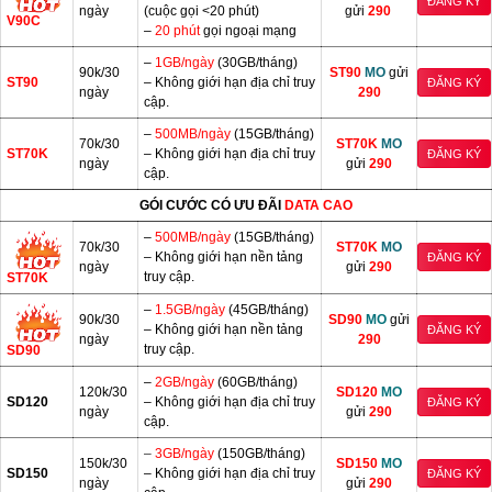
ĐĂNG KÝ
ngày
(cuộc gọi <20 phút)
gửi
290
V90C
–
20 phút
gọi ngoại mạng
–
1GB/ngày
(30GB/tháng)
90k/30
ST90
MO
gửi
ST90
– Không giới hạn địa chỉ truy
ĐĂNG KÝ
ngày
290
cập.
–
500MB/ngày
(15GB/tháng)
70k/30
ST70K
MO
ST70K
– Không giới hạn địa chỉ truy
ĐĂNG KÝ
ngày
gửi
290
cập.
GÓI CƯỚC CÓ ƯU ĐÃI
DATA CAO
–
500MB/ngày
(15GB/tháng)
70k/30
ST70K
MO
– Không giới hạn nền tảng
ĐĂNG KÝ
ngày
gửi
290
truy cập.
ST70K
–
1.5GB/ngày
(45GB/tháng)
90k/30
SD90
MO
gửi
– Không giới hạn nền tảng
ĐĂNG KÝ
ngày
290
truy cập.
SD90
–
2GB/ngày
(60GB/tháng)
120k/30
SD120
MO
SD120
– Không giới hạn địa chỉ truy
ĐĂNG KÝ
ngày
gửi
290
cập.
–
3GB/ngày
(150GB/tháng)
150k/30
SD150
MO
SD150
– Không giới hạn địa chỉ truy
ĐĂNG KÝ
ngày
gửi
290