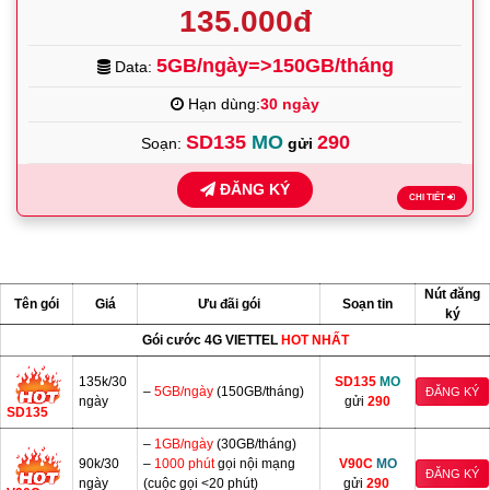
135.000đ
5GB/ngày=>150GB/tháng
Data:
Hạn dùng:
30 ngày
SD135
MO
290
Soạn:
gửi
ĐĂNG KÝ
CHI TIẾT
Nút đăng
Tên gói
Giá
Ưu đãi gói
Soạn tin
ký
Gói cước 4G VIETTEL
HOT NHẤT
135k/30
SD135
MO
–
5GB/ngày
(150GB/tháng)
ĐĂNG KÝ
ngày
gửi
290
SD135
–
1GB/ngày
(30GB/tháng)
90k/30
–
1000 phút
gọi nội mạng
V90C
MO
ĐĂNG KÝ
ngày
(cuộc gọi <20 phút)
gửi
290