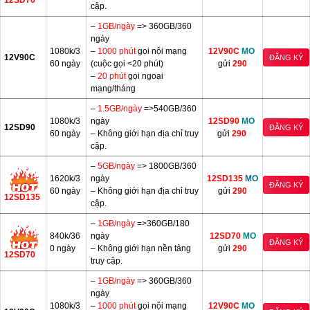
cập.
–
1GB/ngày
=> 360GB/360
ngày
1080k/3
–
1000 phút
gọi nội mạng
12V90C
MO
12V90C
ĐĂNG KÝ
60 ngày
(cuộc gọi <20 phút)
gửi
290
–
20 phút
gọi ngoại
mạng/tháng
–
1.5GB/ngày
=>540GB/360
1080k/3
ngày
12SD90
MO
12SD90
ĐĂNG KÝ
60 ngày
– Không giới hạn địa chỉ truy
gửi
290
cập.
–
5GB/ngày
=> 1800GB/360
1620k/3
ngày
12SD135
MO
ĐĂNG KÝ
60 ngày
– Không giới hạn địa chỉ truy
gửi
290
12SD135
cập.
–
1GB/ngày
=>360GB/180
840k/36
ngày
12SD70
MO
ĐĂNG KÝ
0 ngày
– Không giới hạn nền tảng
gửi
290
12SD70
truy cập.
–
1GB/ngày
=> 360GB/360
ngày
1080k/3
–
1000 phút
gọi nội mạng
12V90C
MO