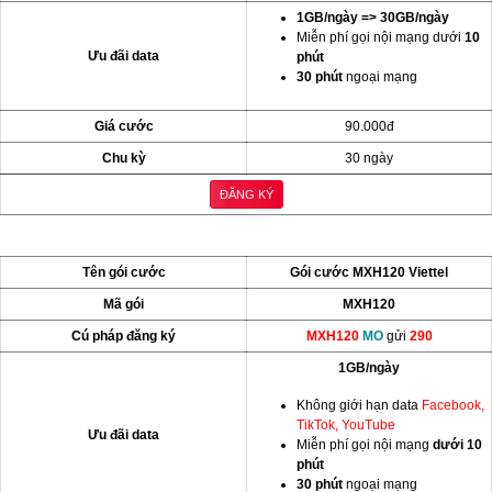
1GB/ngày => 30GB/ngày
Miễn phí gọi nội mạng dưới
10
Ưu đãi data
phút
30 phút
ngoại mạng
Giá cước
90.000đ
Chu kỳ
30 ngày
ĐĂNG KÝ
Tên gói cước
Gói cước MXH120 Viettel
Mã gói
MXH120
Cú pháp đăng ký
MXH120
MO
gửi
290
1GB/ngày
Không giới hạn data
Facebook,
TikTok, YouTube
Ưu đãi data
Miễn phí gọi nội mạng
dưới 10
phút
30 phút
ngoại mạng