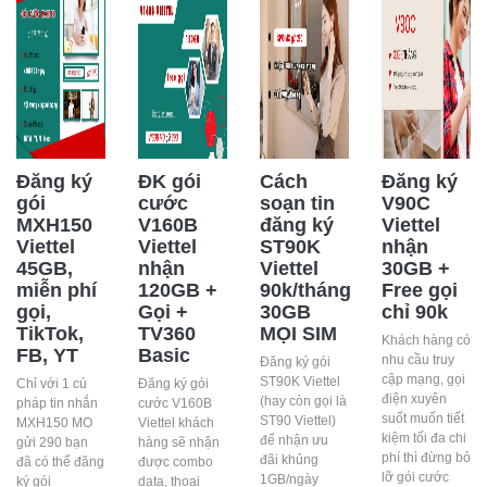
Đăng ký
ĐK gói
Cách
Đăng ký
gói
cước
soạn tin
V90C
MXH150
V160B
đăng ký
Viettel
Viettel
Viettel
ST90K
nhận
45GB,
nhận
Viettel
30GB +
miễn phí
120GB +
90k/tháng
Free gọi
gọi,
Gọi +
30GB
chỉ 90k
TikTok,
TV360
MỌI SIM
Khách hàng có
FB, YT
Basic
nhu cầu truy
Đăng ký gói
cập mạng, gọi
ST90K Viettel
Chỉ với 1 cú
Đăng ký gói
điện xuyên
(hay còn gọi là
pháp tin nhắn
cước V160B
suốt muốn tiết
ST90 Viettel)
MXH150 MO
Viettel khách
kiệm tối đa chi
để nhận ưu
gửi 290 bạn
hàng sẽ nhận
phí thì đừng bỏ
đãi khủng
đã có thể đăng
được combo
lỡ gói cước
1GB/ngày
ký gói
data, thoại