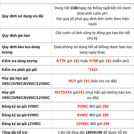
Dùng hết
1GB
/ngày hệ thống ngắt kết nối tránh
phát sinh cước phí.
Quy định sử dụng ưu đãi
Gọi quá số phút quy định tính cước theo hiện
hành
Gói cước có tính năng tự động gia hạn khi hết
Quy định gia hạn
chu kỳ.
Quy định bảo lưu dung
Data không sử dụng hết sẽ không được bảo lưu
lượng
sang ngày khác.
Kiểm tra dung lượng
KTTK
gửi
191
hoặc
KTMI
gửi
191
(miễn phí)
Kiểm tra phút gọi gói
*102#
Hủy gia hạn gói
HUY
gửi
191
(bảo lưu ưu đãi)
V90C/3V90C/6V90C/12V90C
Hủy gói
HUYDATA
gửi
191
(Huỷ hẳn gói không bảo lưu
V90C/3V90C/6V90C/12V90C
ưu đãi)
Đăng ký lại gói 3V90C
3V90C
MO
gửi
290
Đăng ký lại gói 6V90C
6V90C
MO
gửi
290
Đăng ký lại gói 12V90C
12V90C
MO
gửi
290
Tổng đài hỗ trợ
Liên hệ tổng đài
18008198
để được hỗ trợ