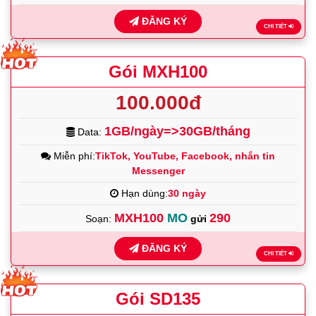
ĐĂNG KÝ
CHI TIẾT
Gói MXH100
100.000đ
1GB/ngày=>30GB/tháng
Data:
Miễn phí:
TikTok, YouTube, Facebook, nhắn tin
Messenger
Hạn dùng:
30 ngày
MXH100
MO
290
Soạn:
gửi
ĐĂNG KÝ
CHI TIẾT
Gói SD135