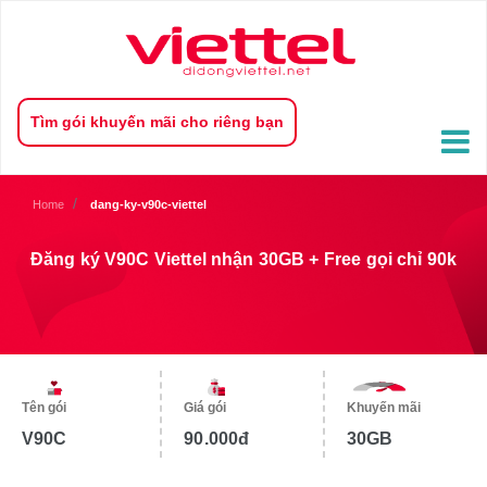
Đăng ký V90C Viettel nhận 30GB + Free gọi chỉ 90k
Tìm gói khuyến mãi cho riêng bạn
Home
dang-ky-v90c-viettel
Đăng ký V90C Viettel nhận 30GB + Free gọi chỉ 90k
Tên gói
Giá gói
Khuyến mãi
V90C
90.000đ
30GB