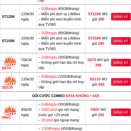
cập.
–
2GB/ngày
(60GB/tháng)
120k/30
– Miễn phí dịch vụ LifeBox
ST120K
MO
ST120K
ĐĂNG KÝ
ngày
– Miễn phí xem truyền hình
gửi
290
qua TV360
–
3GB/ngày
(90GB/tháng)
150k/30
– Miễn phí dịch vụ LifeBox
ST150K
MO
ST150K
ĐĂNG KÝ
ngày
– Miễn phí xem truyền hình
gửi
290
qua TV360
–
1GB/ngày
(30GB/tháng)
70k/30
SD70
MO
gửi
– Không giới hạn địa chỉ truy
ĐĂNG KÝ
ngày
290
cập.
SD70
–
5GB/ngày
(150GB/tháng)
135k/30
SD135
MO
– Không giới hạn địa chỉ truy
ĐĂNG KÝ
ngày
gửi
290
cập.
SD135
GÓI CƯỚC COMBO
DATA KHỦNG + GỌI
–
1GB/ngày
(30GB/tháng)
90k/30
–
1000 phút
gọi nội mạng
V90C
MO
ĐĂNG KÝ
ngày
(cuộc gọi <20 phút)
gửi
290
V90C
–
20 phút
gọi ngoại mạng
–
1.5GB/ngày
(45GB/tháng)