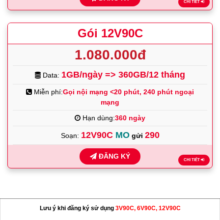
CHI TIẾT
Gói 12V90C
1.080.000đ
1GB/ngày => 360GB/12 tháng
Data:
Miễn phí:
Gọi nội mạng <20 phút, 240 phút ngoại
mạng
Hạn dùng:
360 ngày
12V90C
MO
290
Soạn:
gửi
ĐĂNG KÝ
CHI TIẾT
Lưu ý khi đăng ký sử dụng
3V90C, 6V90C, 12V90C