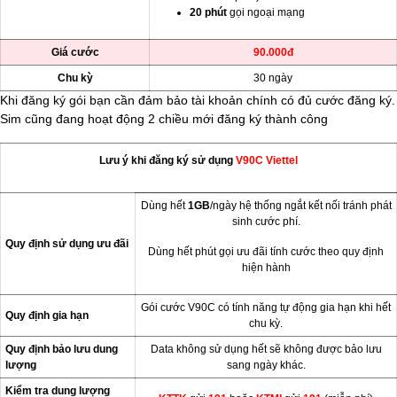
20 phút
gọi ngoại mạng
Giá cước
90.000đ
Chu kỳ
30 ngày
Khi đăng ký gói bạn cần đảm bảo tài khoản chính có đủ cước đăng ký.
Sim cũng đang hoạt động 2 chiều mới đăng ký thành công
Lưu ý khi đăng ký sử dụng
V90C Viettel
Dùng hết
1GB
/ngày hệ thống ngắt kết nối tránh phát
sinh cước phí.
Quy định sử dụng ưu đãi
Dùng hết phút gọi ưu đãi tính cước theo quy định
hiện hành
Gói cước V90C có tính năng tự động gia hạn khi hết
Quy định gia hạn
chu kỳ.
Quy định bảo lưu dung
Data không sử dụng hết sẽ không được bảo lưu
lượng
sang ngày khác.
Kiểm tra dung lượng