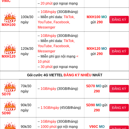
V90C
–
20 phút
gọi ngoại mạng
–
1GB/ngày
(30GB/tháng)
100k/30
– Miễn phí data:
TikTok,
MXH100
MO
ĐĂNG KÝ
ngày
YouTube, Facebook,
gửi
290
MXH100
Messenger
–
1GB/ngày
(30GB/tháng)
– Miễn phí data:
TikTok,
YouTube, Facebook,
120k/30
MXH120
MO
Messenger
ĐĂNG KÝ
ngày
gửi
290
MXH120
– Miễn phí gọi nội mạng
<
10 phút
–
30 phút
gọi ngoại mạng
Gói cước 4G VIETTEL
ĐĂNG KÝ NHIỀU
NHẤT
70k/30
SD70
MO
gửi
–
1GB/ngày
(30GB/tháng)
ĐĂNG KÝ
ngày
290
SD70
90k/30
SD90
MO
gửi
–
1.5GB/ngày
(45GB/tháng)
ĐĂNG KÝ
ngày
290
SD90
–
1GB/ngày
(30GB/tháng)
90k/30
–
1000 phút
gọi nội mạng
V90C
MO