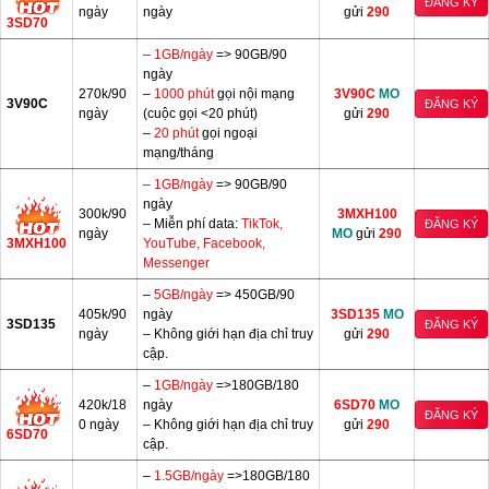
ĐĂNG KÝ
ngày
ngày
gửi
290
3SD70
–
1GB/ngày
=> 90GB/90
ngày
270k/90
–
1000 phút
gọi nội mạng
3V90C
MO
3V90C
ĐĂNG KÝ
ngày
(cuộc gọi <20 phút)
gửi
290
–
20 phút
gọi ngoại
mạng/tháng
–
1GB/ngày
=> 90GB/90
ngày
300k/90
3MXH100
– Miễn phí data:
TikTok,
ĐĂNG KÝ
ngày
MO
gửi
290
3MXH100
YouTube, Facebook,
Messenger
–
5GB/ngày
=> 450GB/90
405k/90
ngày
3SD135
MO
3SD135
ĐĂNG KÝ
ngày
– Không giới hạn địa chỉ truy
gửi
290
cập.
–
1GB/ngày
=>180GB/180
420k/18
ngày
6SD70
MO
ĐĂNG KÝ
0 ngày
– Không giới hạn địa chỉ truy
gửi
290
6SD70
cập.
–
1.5GB/ngày
=>180GB/180