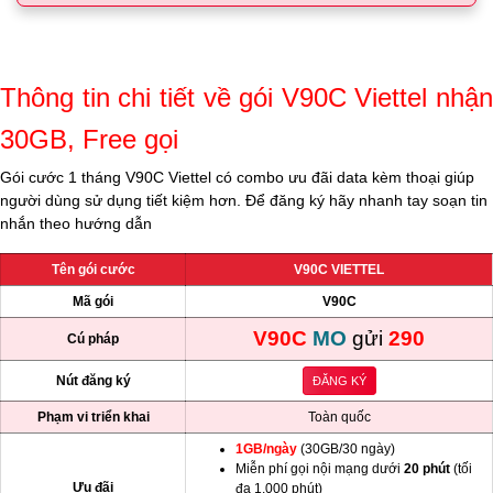
Thông tin chi tiết về gói V90C Viettel nhận
30GB, Free gọi
Gói cước 1 tháng V90C Viettel có combo ưu đãi data kèm thoại giúp
người dùng sử dụng tiết kiệm hơn. Để đăng ký hãy nhanh tay soạn tin
nhắn theo hướng dẫn
Tên gói cước
V90C VIETTEL
Mã gói
V90C
V90C
MO
gửi
290
Cú pháp
Nút đăng ký
ĐĂNG KÝ
Phạm vi triển khai
Toàn quốc
1GB/ngày
(30GB/30 ngày)
Miễn phí gọi nội mạng dưới
20 phút
(tối
Ưu đãi
đa 1.000 phút)