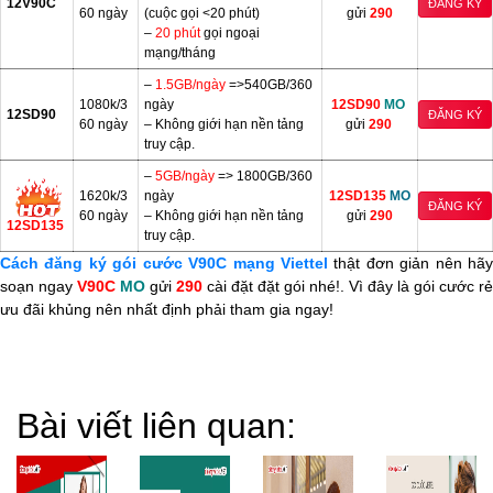
12V90C
ĐĂNG KÝ
60 ngày
(cuộc gọi <20 phút)
gửi
290
–
20 phút
gọi ngoại
mạng/tháng
–
1.5GB/ngày
=>540GB/360
1080k/3
ngày
12SD90
MO
12SD90
ĐĂNG KÝ
60 ngày
– Không giới hạn nền tảng
gửi
290
truy cập.
–
5GB/ngày
=> 1800GB/360
1620k/3
ngày
12SD135
MO
ĐĂNG KÝ
60 ngày
– Không giới hạn nền tảng
gửi
290
12SD135
truy cập.
Cách đăng ký gói cước V90C mạng Viettel
thật đơn giản nên hã
soạn ngay
V90C
MO
gửi
290
cài đặt đặt gói nhé!. Vì đây là gói cước rẻ
ưu đãi khủng nên nhất định phải tham gia ngay!
Bài viết liên quan: