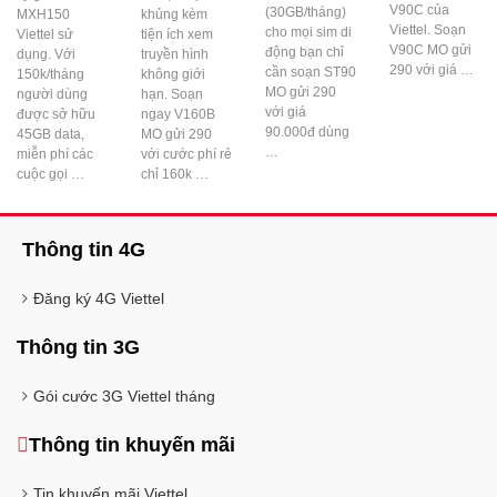
V90C của
(30GB/tháng)
MXH150
khủng kèm
Viettel. Soạn
cho mọi sim di
Viettel sử
tiện ích xem
V90C MO gửi
động bạn chỉ
dụng. Với
truyền hình
290 với giá …
cần soạn ST90
150k/tháng
không giới
MO gửi 290
người dùng
hạn. Soạn
với giá
được sở hữu
ngay V160B
90.000đ dùng
45GB data,
MO gửi 290
…
miễn phí các
với cước phí rẻ
cuộc gọi …
chỉ 160k …
Thông tin 4G
Đăng ký 4G Viettel
Thông tin 3G
Gói cước 3G Viettel tháng
Thông tin khuyến mãi
Tin khuyến mãi Viettel