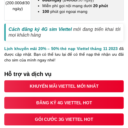
8GB/ngày
(
240GB
/30 ngày)
(200.000đ/30
Miễn phí gọi nội mạng dưới
20 phút
ngày)
100
phút gọi ngoại mạng
Cách đăng ký 4G sim Viettel
mới đang triển khai tới
mọi khách hàng
Lịch khuyến mãi 20% – 50% thẻ nạp Viettel tháng 11 2023
đã
được cập nhật. Bạn có thể lưu lại để có thể nạp thẻ nhận ưu đãi
cho sim của mình ngay nhé!
Hỗ trợ và dịch vụ
KHUYẾN MÃI VIETTEL MỚI NHẤT
ĐĂNG KÝ 4G VIETTEL HOT
GÓI CƯỚC 3G VIETTEL HOT