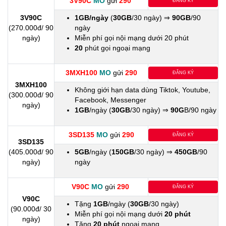
3V90C
MO
gửi
290
ĐĂNG KÝ
3V90C
1GB/ngày
(
30GB
/30 ngày) ⇒
90GB
/90
(270.000đ/ 90
ngày
ngày)
Miễn phí gọi nội mạng dưới 20 phút
20
phút gọi ngoại mạng
3MXH100
MO
gửi
290
ĐĂNG KÝ
3MXH100
Không giới hạn data dùng Tiktok, Youtube,
(300.000đ/ 90
Facebook, Messenger
ngày)
1GB
/ngày (
30GB
/30 ngày) ⇒
90G
B/90 ngày
3SD135
MO
gửi
290
ĐĂNG KÝ
3SD135
(405.000đ/ 90
5GB
/ngày (
150GB
/30 ngày) ⇒
450GB
/90
ngày)
ngày
V90C
MO
gửi
290
ĐĂNG KÝ
V90C
Tặng
1GB
/ngày (
30GB
/30 ngày)
(90.000đ/ 30
Miễn phí gọi nội mạng dưới
20 phút
ngày)
Tặng
20 phút
ngoại mạng