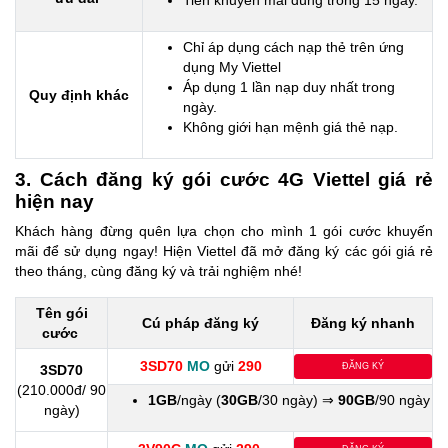
Tiền khuyến mãi dùng trong 15 ngày.
Chỉ áp dụng cách nạp thẻ trên ứng
dụng My Viettel
Áp dụng 1 lần nạp duy nhất trong
Quy định khác
ngày.
Không giới hạn mệnh giá thẻ nạp.
3. Cách đăng ký gói cước 4G Viettel giá rẻ
hiện nay
Khách hàng đừng quên lựa chọn cho mình 1 gói cước khuyến
mãi để sử dụng ngay! Hiện Viettel đã mở đăng ký các gói giá rẻ
theo tháng, cùng đăng ký và trải nghiệm nhé!
Tên gói
Cú pháp đăng ký
Đăng ký nhanh
cước
3SD70
MO
gửi
290
ĐĂNG KÝ
3SD70
(210.000đ/ 90
1GB
/ngày (
30GB
/30 ngày) ⇒
90GB
/90 ngày
ngày)