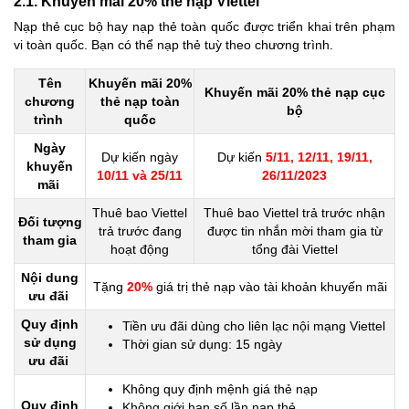
2.1. Khuyến mãi 20% thẻ nạp Viettel
Nạp thẻ cục bộ hay nạp thẻ toàn quốc được triển khai trên phạm
vi toàn quốc. Bạn có thể nạp thẻ tuỳ theo chương trình.
Tên
Khuyến mãi 20%
Khuyến mãi 20% thẻ nạp cục
chương
thẻ nạp toàn
bộ
trình
quốc
Ngày
Dự kiến ngày
Dự kiến
5/11, 12/11, 19/11,
khuyến
10/11 và 25/11
26/11/2023
mãi
Thuê bao Viettel
Thuê bao Viettel trả trước nhận
Đối tượng
trả trước đang
được tin nhắn mời tham gia từ
tham gia
hoạt động
tổng đài Viettel
Nội dung
Tặng
20%
giá trị thẻ nạp vào tài khoản khuyến mãi
ưu đãi
Quy định
Tiền ưu đãi dùng cho liên lạc nội mạng Viettel
sử dụng
Thời gian sử dụng: 15 ngày
ưu đãi
Không quy định mệnh giá thẻ nạp
Quy định
Không giới hạn số lần nạp thẻ